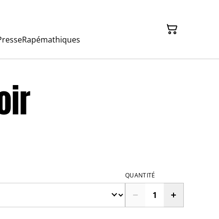
Presse
Rapémathiques
oir
QUANTITÉ